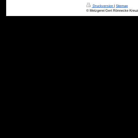
Druckversion
|
Sitemap
© Metzgerei Gert Rönnecke Kreuz