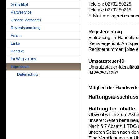
Telefon: 02732 80229
Grillartikel
Telefax: 02732 80219
Partyservice
E-Mail:metzgerei.roenne
Unsere Metzgerei
Rezeptsammlung
Registereintrag
Foto`s
Eintragung im Handelsre
Registergericht: Amtsger
Links
Registernummer: [bitte e
Kontakt
Ihr Weg zu uns
Umsatzsteuer-ID
Impressum
Umsatzsteuer-Identifik
342/5251/1203
Datenschutz
Mitglied der Handwer
Haftungsausschluss
Haftung für Inhalte
Obwohl wir uns um Aktuali
unserer Seiten bemühen,
Nach § 7 Absatz 1 TDG si
unseren Seiten nach den
Eine Verpflichtung zur Ü