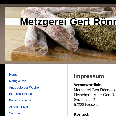
Metzgerei Gert Rön
Home
Impressum
Neuigkeiten
Verantwortlich:
Angebote der Woche
Metzgerei Gert Rönneck
BIO- Rindfleisch
Fleischermeister Gert 
Grubenstr. 2
Korte Schweine
57223 Kreuztal
Aktuelle Flyer
Sortiment
Kontakt: