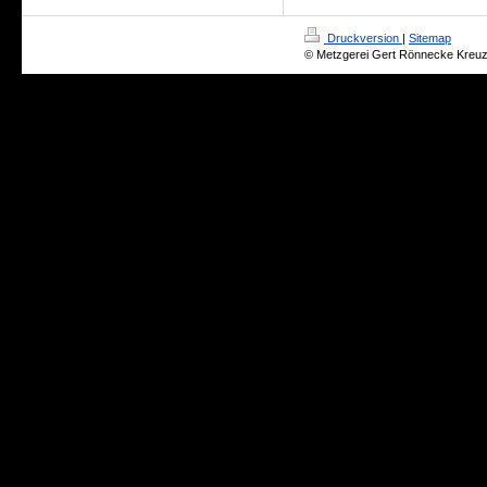
Druckversion
|
Sitemap
© Metzgerei Gert Rönnecke Kreuz